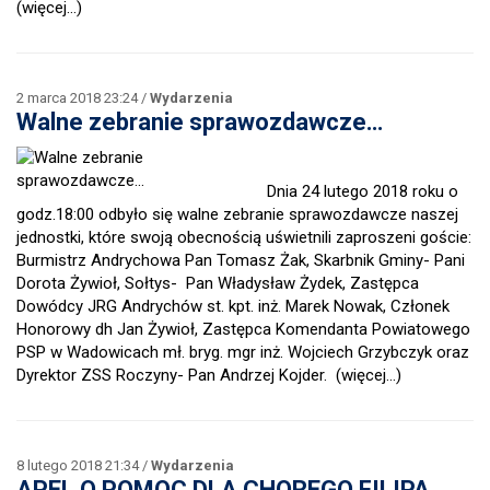
(więcej…)
2 marca 2018 23:24 /
Wydarzenia
Walne zebranie sprawozdawcze…
Dnia 24 lutego 2018 roku o
godz.18:00 odbyło się walne zebranie sprawozdawcze naszej
jednostki, które swoją obecnością uświetnili zaproszeni goście:
Burmistrz Andrychowa Pan Tomasz Żak, Skarbnik Gminy- Pani
Dorota Żywioł, Sołtys- Pan Władysław Żydek, Zastępca
Dowódcy JRG Andrychów st. kpt. inż. Marek Nowak, Członek
Honorowy dh Jan Żywioł, Zastępca Komendanta Powiatowego
PSP w Wadowicach mł. bryg. mgr inż. Wojciech Grzybczyk oraz
Dyrektor ZSS Roczyny- Pan Andrzej Kojder.
(więcej…)
8 lutego 2018 21:34 /
Wydarzenia
APEL O POMOC DLA CHOREGO FILIPA …