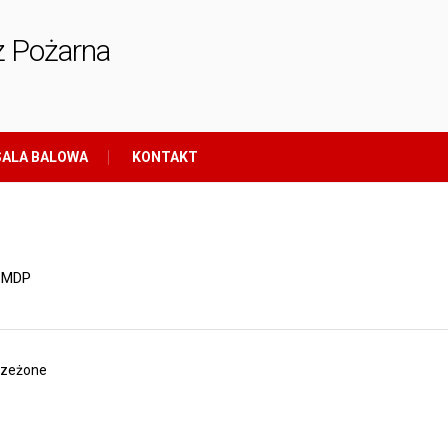
ż Pożarna
ALA BALOWA
KONTAKT
 MDP
trzeżone