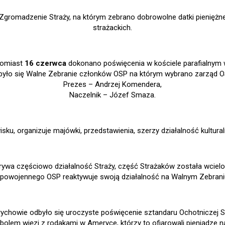
Zgromadzenie Straży, na którym zebrano dobrowolne datki pieniężn
strażackich.
atomiast
16 czerwca
dokonano poświęcenia w kościele parafialnym 
yło się Walne Zebranie członków OSP na którym wybrano zarząd O
Prezes – Andrzej Komendera,
Naczelnik – Józef Smaza.
isku, organizuje majówki, przedstawienia, szerzy działalność kultura
erywa częściowo działalność Straży, część Strażaków została wciel
owojennego OSP reaktywuje swoją działalność na Walnym Zebrani
rychowie odbyło się uroczyste poświęcenie sztandaru Ochotniczej 
olem więzi z rodakami w Ameryce, którzy to ofiarowali pieniądze n