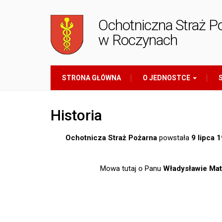
Ochotniczna Straż P
w Roczynach
STRONA GŁÓWNA
O JEDNOSTCE
S
Historia
Ochotnicza Straż Pożarna
powstała
9 lipca 
Mowa tutaj o Panu
Władysławie Mat