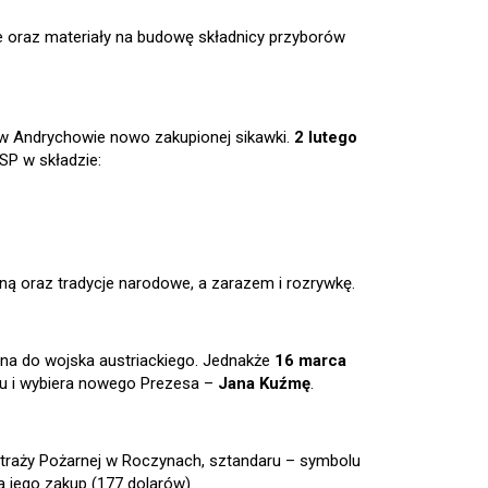
e oraz materiały na budowę składnicy przyborów
w Andrychowie nowo zakupionej sikawki.
2 lutego
SP w składzie:
lną oraz tradycje narodowe, a zarazem i rozrywkę.
ona do wojska austriackiego. Jednakże
16 marca
u i wybiera nowego Prezesa –
Jana Kuźmę
.
Straży Pożarnej w Roczynach, sztandaru – symbolu
a jego zakup (177 dolarów).