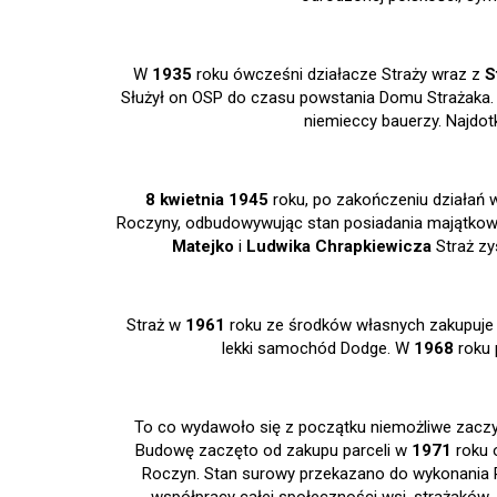
W
1935
roku ówcześni działacze Straży wraz z
S
Służył on OSP do czasu powstania Domu Strażaka. Je
niemieccy bauerzy. Najdot
8 kwietnia 1945
roku, po zakończeniu działań w
Roczyny, odbudowywując stan posiadania majątk
Matejko
i
Ludwika Chrapkiewicza
Straż zy
Straż w
1961
roku ze środków własnych zakupuje
lekki samochód Dodge. W
1968
roku 
To co wydawoło się z początku niemożliwe zacz
Budowę zaczęto od zakupu parceli w
1971
roku 
Roczyn. Stan surowy przekazano do wykonania 