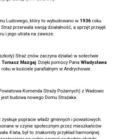
omu Ludowego, który to wybudowano w
1936
roku.
traż przerwała swoją działalność, a sprzęt przejęli
u i jego utrata na zawsze.
zkoły) Straż znów zaczyna działać w sołectwie
m
Tomasz Mazgaj
. Dzięki pomocy Pana
Władysława
8
roku w kościele parafialnym w Andrychowie.
 (Powiatowa Komenda Straży Pożarnych) z Wadowic
w jest budowa nowego Domu Strażaka.
zyskuje popracie władz gminnych i powiatowych.
ykonane w czynie społecznym przez mieszkańców
ała 4 lata, był to znakomity przykład harmonijnej