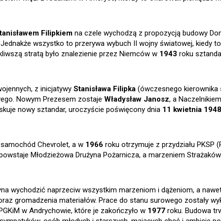
tanisławem Filipkiem
na czele wychodzą z propozycją budowy D
dnakże wszystko to przerywa wybuch II wojny światowej, kiedy to S
kliwszą stratą było znalezienie przez Niemców w
1943
roku sztandar
ojennych, z inicjatywy
Stanisława Filipka
(ówczesnego kierownika s
owego. Nowym Prezesem zostaje
Władysław Janosz
, a Naczelnikie
skuje nowy sztandar, uroczyście poświęcony dnia
11 kwietnia 194
 samochód Chevrolet, a w
1966
roku otrzymuje z przydziału PKSP
powstaje Młodzieżowa Drużyna Pożarnicza, a marzeniem Strażakó
yna wychodzić naprzeciw wszystkim marzeniom i dążeniom, a nawet 
oraz gromadzenia materiałów. Prace do stanu surowego zostały w
PGKiM w Andrychowie, które je zakończyło w
1977
roku. Budowa trw