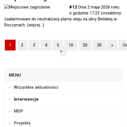
#12
Dnia 2 maja 2026 roku
o godzinie 17:23 zostaliśmy
zaalarmowani do neutralizacji plamy oleju na ulicy Bielskiej w
Roczynach.
(więcej…)
1
2
3
4
5
10
20
30
»
Os
»
MENU
Wszystkie aktualności
Interwencje
MDP
Projekty