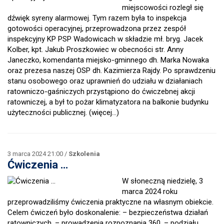
miejscowości rozległ się
dźwięk syreny alarmowej. Tym razem była to inspekcja
gotowości operacyjnej, przeprowadzona przez zespół
inspekcyjny KP PSP Wadowicach w składzie mł. bryg. Jacek
Kolber, kpt. Jakub Proszkowiec w obecności str. Anny
Janeczko, komendanta miejsko-gminnego dh. Marka Nowaka
oraz prezesa naszej OSP dh. Kazimierza Rajdy. Po sprawdzeniu
stanu osobowego oraz uprawnień do udziału w działaniach
ratowniczo-gaśniczych przystąpiono do ćwiczebnej akcji
ratowniczej, a był to pożar klimatyzatora na balkonie budynku
użyteczności publicznej.
(więcej…)
3 marca 2024 21:00 /
Szkolenia
Ćwiczenia …
W słoneczną niedzielę, 3
marca 2024 roku
przeprowadziliśmy ćwiczenia praktyczne na własnym obiekcie.
Celem ćwiczeń było doskonalenie: – bezpieczeństwa działań
ratowniczych, – prowadzenia rozpoznania 360, – podziału