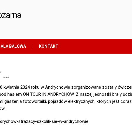
ożarna
ALA BALOWA
KONTAKT
 …
0 kwietnia 2024 roku w Andrychowie zorganizowane zostały ćwiczen
pod hasłem ON TOUR IN ANDRYCHÓW. Z naszej jednostki brały udzia
i gaszenia fotowoltaiki, pojazdów elektrycznych, których jest coraz
ów.
drychow-strazacy-szkolili-sie-w-andrychowie