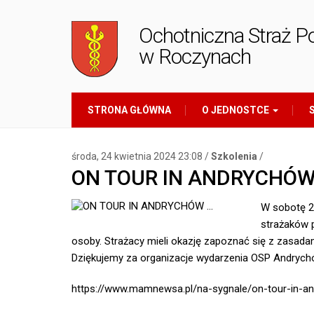
Ochotniczna Straż P
w Roczynach
STRONA GŁÓWNA
O JEDNOSTCE
S
środa, 24 kwietnia 2024 23:08 /
Szkolenia
/
ON TOUR IN ANDRYCHÓW
W sobotę 2
strażaków 
osoby. Strażacy mieli okazję zapoznać się z zasadam
Dziękujemy za organizacje wydarzenia OSP Andrych
https://www.mamnewsa.pl/na-sygnale/on-tour-in-an