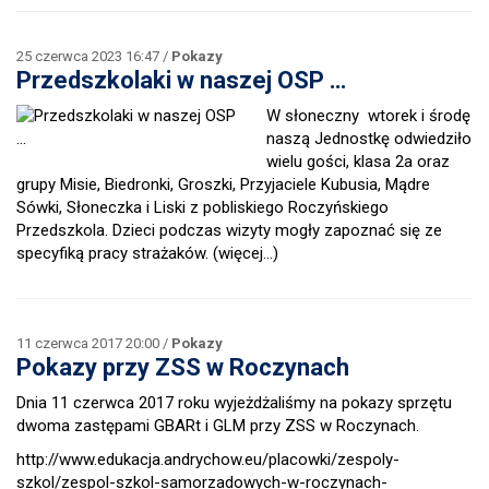
25 czerwca 2023 16:47 /
Pokazy
Przedszkolaki w naszej OSP …
W słoneczny wtorek i środę
naszą Jednostkę odwiedziło
wielu gości, klasa 2a oraz
grupy Misie, Biedronki, Groszki, Przyjaciele Kubusia, Mądre
Sówki, Słoneczka i Liski z pobliskiego Roczyńskiego
Przedszkola. Dzieci podczas wizyty mogły zapoznać się ze
specyfiką pracy strażaków.
(więcej…)
11 czerwca 2017 20:00 /
Pokazy
Pokazy przy ZSS w Roczynach
Dnia 11 czerwca 2017 roku wyjeżdżaliśmy na pokazy sprzętu
dwoma zastępami GBARt i GLM przy ZSS w Roczynach.
http://www.edukacja.andrychow.eu/placowki/zespoly-
szkol/zespol-szkol-samorzadowych-w-roczynach-