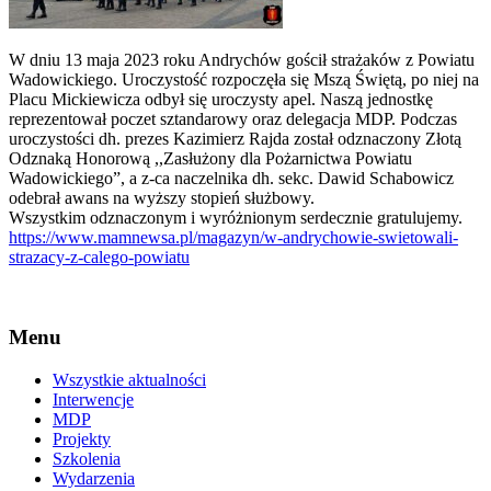
W dniu 13 maja 2023 roku Andrychów gościł strażaków z Powiatu
Wadowickiego. Uroczystość rozpoczęła się Mszą Świętą, po niej na
Placu Mickiewicza odbył się uroczysty apel. Naszą jednostkę
reprezentował poczet sztandarowy oraz delegacja MDP. Podczas
uroczystości dh. prezes Kazimierz Rajda został odznaczony Złotą
Odznaką Honorową ,,Zasłużony dla Pożarnictwa Powiatu
Wadowickiego”, a z-ca naczelnika dh. sekc. Dawid Schabowicz
odebrał awans na wyższy stopień służbowy.
Wszystkim odznaczonym i wyróżnionym serdecznie gratulujemy.
https://www.mamnewsa.pl/magazyn/w-andrychowie-swietowali-
strazacy-z-calego-powiatu
Menu
Wszystkie aktualności
Interwencje
MDP
Projekty
Szkolenia
Wydarzenia