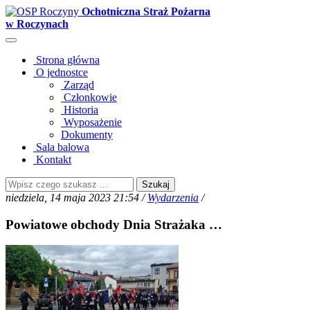
Ochotniczna Straż Pożarna
w Roczynach
Strona główna
O jednostce
Zarząd
Członkowie
Historia
Wyposażenie
Dokumenty
Sala balowa
Kontakt
Szukaj
niedziela, 14 maja 2023 21:54 /
Wydarzenia
/
Powiatowe obchody Dnia Strażaka …