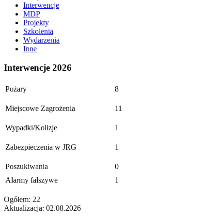
Interwencje
MDP
Projekty
Szkolenia
Wydarzenia
Inne
Interwencje 2026
Pożary
8
Miejscowe Zagrożenia
11
Wypadki/Kolizje
1
Zabezpieczenia w JRG
1
Poszukiwania
0
Alarmy fałszywe
1
Ogółem: 22
Aktualizacja: 02.08.2026