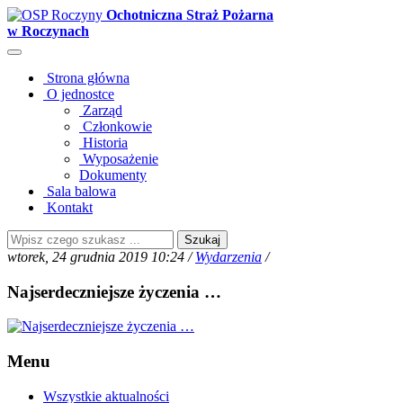
Ochotniczna Straż Pożarna
w Roczynach
Strona główna
O jednostce
Zarząd
Członkowie
Historia
Wyposażenie
Dokumenty
Sala balowa
Kontakt
Szukaj
wtorek, 24 grudnia 2019 10:24 /
Wydarzenia
/
Najserdeczniejsze życzenia …
Menu
Wszystkie aktualności