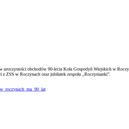
ał w uroczystości obchodów 90-lecia Koła Gospodyń Wiejskich w Roczy
ci z ZSS w Roczynach oraz jubilatek zespołu ,,Roczynianki”.
h_w_roczynach_ma_90_lat