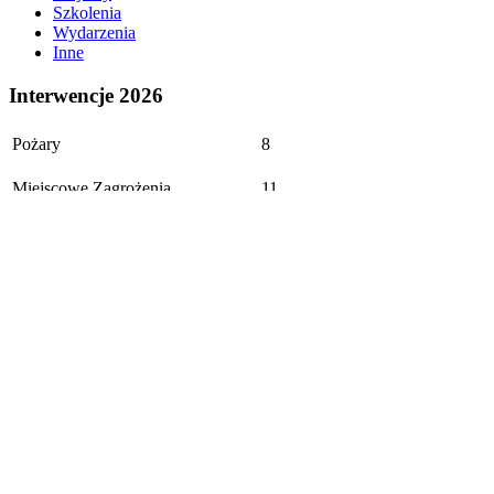
Szkolenia
Wydarzenia
Inne
Interwencje 2026
Pożary
8
Miejscowe Zagrożenia
11
Wypadki/Kolizje
1
Zabezpieczenia w JRG
1
Poszukiwania
0
Alarmy fałszywe
1
Ogółem: 22
Aktualizacja: 02.08.2026
© Copyright 2026 osproczyny.pl - Wszelkie prawa zastrzeżone
Realizacja:
Diseneo