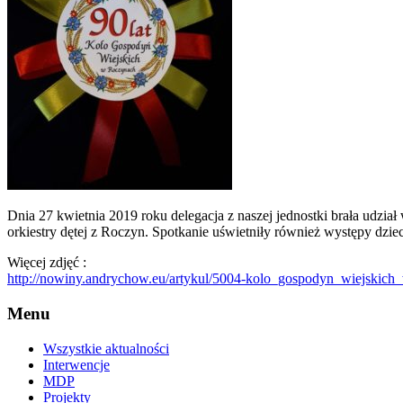
Dnia 27 kwietnia 2019 roku delegacja z naszej jednostki brała udzi
orkiestry dętej z Roczyn. Spotkanie uświetniły również występy dzie
Więcej zdjęć :
http://nowiny.andrychow.eu/artykul/5004-kolo_gospodyn_wiejskic
Menu
Wszystkie aktualności
Interwencje
MDP
Projekty