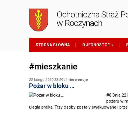
Ochotniczna Straż P
w Roczynach
STRONA GŁÓWNA
O JEDNOSTCE
S
#mieszkanie
22 lutego 2019 23:59 /
Interwencje
Pożar w bloku …
#8 Dnia 22 
pożaru w mi
uległa pralka. Trzy osoby zostały ewakuowane i pr