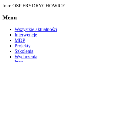
foto: OSP FRYDRYCHOWICE
Menu
Wszystkie aktualności
Interwencje
MDP
Projekty
Szkolenia
Wydarzenia
Inne
Interwencje 2026
Pożary
8
Miejscowe
11
Zagrożenia
Wypadki/Kolizje
1
Zabezpieczenia
1
w JRG
Poszukiwania
0