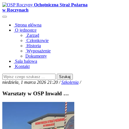
Ochotniczna Straż Pożarna
w Roczynach
Strona główna
O jednostce
Zarząd
Członkowie
Historia
Wyposażenie
Dokumenty
Sala balowa
Kontakt
Szukaj
niedziela, 1 marca 2026 21:20 /
Szkolenia
/
Warsztaty w OSP Inwałd …