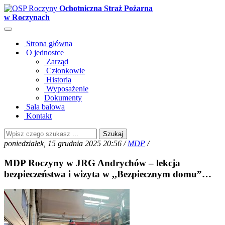
Ochotniczna Straż Pożarna
w Roczynach
Strona główna
O jednostce
Zarząd
Członkowie
Historia
Wyposażenie
Dokumenty
Sala balowa
Kontakt
Szukaj
poniedziałek, 15 grudnia 2025 20:56 /
MDP
/
MDP Roczyny w JRG Andrychów – lekcja
bezpieczeństwa i wizyta w ,,Bezpiecznym domu”…