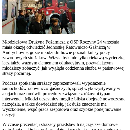
Młodzieżowa Drużyna Pożarnicza z OSP Roczyny 24 września
miała okazję odwiedzić Jednostkę Ratowniczo-Gaśniczą w
Andrychowie, gdzie młodzi druhowie poznali kulisy pracy
zawodowych strażaków. Wizyta była nie tylko ciekawą wycieczką,
lecz także ważnym elementem edukacyjnym, pozwalającym
młodzieży zobaczyć, jak wygląda codzienna służba w państwowej
straży pożarnej.
Podczas spotkania strażacy zaprezentowali wyposażenie
samochodów ratowniczo-gaśniczych, sprzęt wykorzystywany w
akcjach oraz omówili procedury związane z różnymi typami
interwencji. Młodzi uczestnicy mogli z bliska obejrzeć nowoczesne
narzędzia, a także dowiedzieć się, jak duże znaczenie ma
wyszkolenie, współpraca zespołowa oraz szybkie podejmowanie
decyzji.
W czasie prezentacji strażacy przedstawili najczęstsze domowe
zagrożenia, takie jak pożary, ulatniający się gaz, zaczadzenie czy