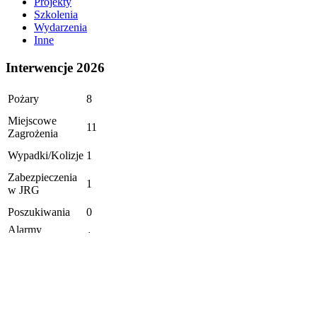
Projekty
Szkolenia
Wydarzenia
Inne
Interwencje 2026
Pożary
8
Miejscowe
11
Zagrożenia
Wypadki/Kolizje
1
Zabezpieczenia
1
w JRG
Poszukiwania
0
Alarmy
1
fałszywe
Ogółem: 22
Aktualizacja: 02.08.2026