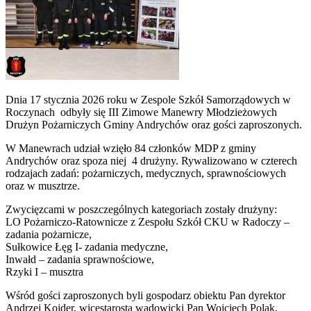
Dnia 17 stycznia 2026 roku w Zespole Szkół Samorządowych w
Roczynach odbyły się III Zimowe Manewry Młodzieżowych
Drużyn Pożarniczych Gminy Andrychów oraz gości zaproszonych.
W Manewrach udział wzięło 84 członków MDP z gminy
Andrychów oraz spoza niej 4 drużyny. Rywalizowano w czterech
rodzajach zadań: pożarniczych, medycznych, sprawnościowych
oraz w musztrze.
Zwycięzcami w poszczególnych kategoriach zostały drużyny:
LO Pożarniczo-Ratownicze z Zespołu Szkół CKU w Radoczy –
zadania pożarnicze,
Sułkowice Łęg I- zadania medyczne,
Inwałd – zadania sprawnościowe,
Rzyki I – musztra
Wśród gości zaproszonych byli gospodarz obiektu Pan dyrektor
Andrzej Kojder, wicestarosta wadowicki Pan Wojciech Polak,