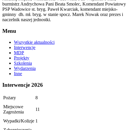
burmistrz Andrychowa Pani Beata Smolec, Komendant Powiatowy
PSP Wadowice st. bryg. Paweł Kwarciak, komendant miejsko-
gminny dh. mł. bryg. w stanie spocz. Marek Nowak oraz prezes i
naczelnik naszej jednostki.
Menu
Wszystkie aktualności
Interwencje
MDP
Projekty
Szkolenia
Wydarzenia
Inne
Interwencje 2026
Pożary
8
Miejscowe
11
Zagrożenia
Wypadki/Kolizje
1
Zabezpieczenia