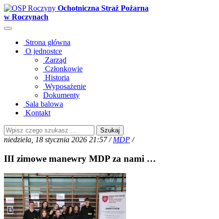
Ochotniczna Straż Pożarna
w Roczynach
Strona główna
O jednostce
Zarząd
Członkowie
Historia
Wyposażenie
Dokumenty
Sala balowa
Kontakt
Szukaj
niedziela, 18 stycznia 2026 21:57 /
MDP
/
III zimowe manewry MDP za nami …