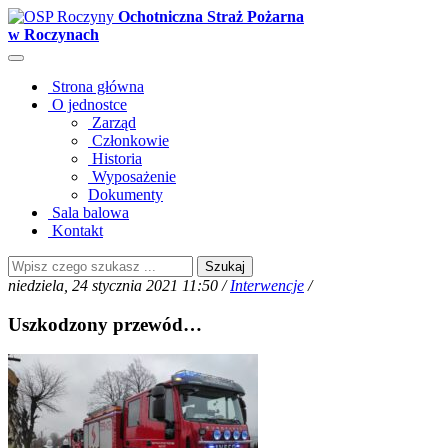
Ochotniczna Straż Pożarna
w Roczynach
Strona główna
O jednostce
Zarząd
Członkowie
Historia
Wyposażenie
Dokumenty
Sala balowa
Kontakt
Szukaj
niedziela, 24 stycznia 2021 11:50 /
Interwencje
/
Uszkodzony przewód…