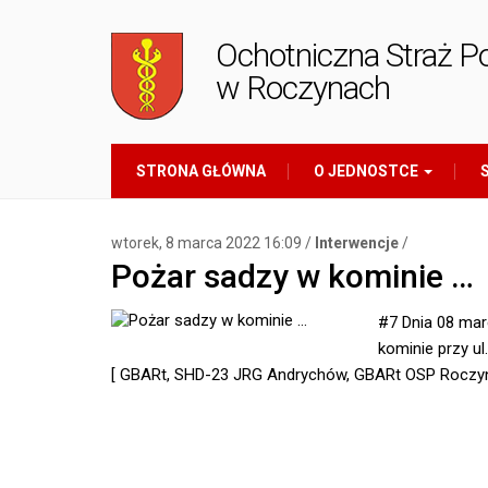
Ochotniczna Straż P
w Roczynach
STRONA GŁÓWNA
O JEDNOSTCE
S
wtorek, 8 marca 2022 16:09 /
Interwencje
/
Pożar sadzy w kominie …
#7 Dnia 08 mar
kominie przy ul
[ GBARt, SHD-23 JRG Andrychów, GBARt OSP Roczyn