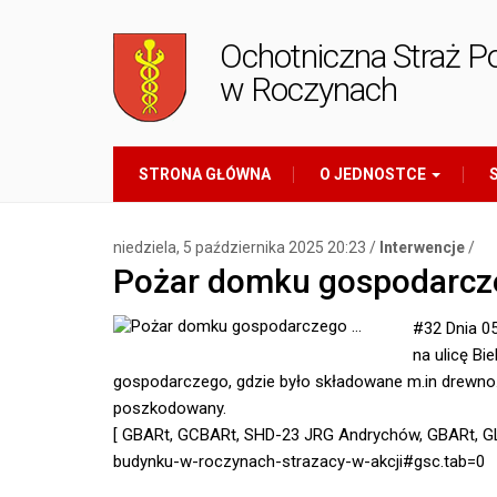
Ochotniczna Straż P
w Roczynach
STRONA GŁÓWNA
O JEDNOSTCE
S
niedziela, 5 października 2025 20:23 /
Interwencje
/
Pożar domku gospodarcz
#32 Dnia 0
na ulicę Bi
gospodarczego, gdzie było składowane m.in drewno.
poszkodowany.
[ GBARt, GCBARt, SHD-23 JRG Andrychów, GBARt, GL
budynku-w-roczynach-strazacy-w-akcji#gsc.tab=0