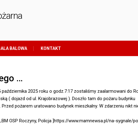
ożarna
ALA BALOWA
KONTAKT
ego …
5 października 2025 roku o godz.7:17 zostaliśmy zaalarmowani do R
elską ( dojazd od ul. Krajobrazowej ). Doszło tam do pożaru budynku
 Przed pożarem uratowano budynek mieszkalny. W zdarzeniu nikt ni
BM OSP Roczyny, Policja ]
https://www.mamnewsa.pl/na-sygnale/po