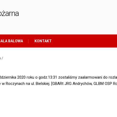
ożarna
ALA BALOWA
KONTAKT
e
/
ździernika 2020 roku o godz.13:31 zostaliśmy zaalarmowani do rozla
e w Roczynach na ul. Bielskiej. [GBARt JRG Andrychów, GLBM OSP R