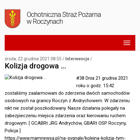
Ochotniczna Straż Pożarna
w Roczynach
środa, 22 grudnia 2021 08:55 /
Interwencje
/
Kolizja drogowa …
#38 Dnia 21 grudnia 2021
roku o godz. 15:42
zostaliśmy zaalarmowani do zderzenia dwóch samochodów
osobowych na granicy Roczyn z Andrychowem. W zdarzeniu
nikt nie został poszkodowany. Nasze działania polegały na
zabezpieczeniu miejsca zdarzenia oraz kierowaniu ruchem
drogowym.
[ GCABRt JRG Andrychów, GBARt OSP Roczyny,
Policja ]
https://www.mamnewsa.pl/na-sygnale/kolejna-kolizja-tym-