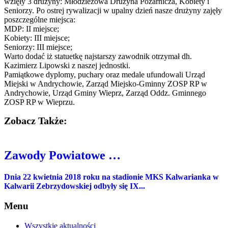
wzięły 3 drużyny: Młodzieżowa Drużyna Pożarnicza, Kobiety i
Seniorzy.
Po ostrej rywalizacji w upalny dzień nasze drużyny zajęły
poszczególne miejsca:
MDP: II miejsce;
Kobiety: III miejsce;
Seniorzy: III miejsce;
Warto dodać iż statuetkę najstarszy zawodnik otrzymał dh.
Kazimierz Lipowski z naszej jednostki.
Pamiątkowe dyplomy, puchary oraz medale ufundowali Urząd
Miejski w Andrychowie, Zarząd Miejsko-Gminny ZOSP RP w
Andrychowie, Urząd Gminy Wieprz, Zarząd Oddz. Gminnego
ZOSP RP w Wieprzu.
Zobacz Także:
Zawody Powiatowe …
Dnia 22 kwietnia 2018 roku na stadionie MKS Kalwarianka w
Kalwarii Zebrzydowskiej odbyły się IX...
Menu
Wszystkie aktualności