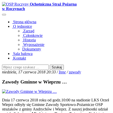
Ochotniczna Straż Pożarna
w Roczynach
Strona główna
O jednostce
Zarząd
Członkowie
Historia
Wyposażenie
Dokumenty
Sala balowa
Kontakt
Szukaj
niedziela, 17 czerwca 2018 20:33 /
Inne
/
zawody
Zawody Gminne w Wieprzu …
Dnia 17 czerwca 2018 roku od godz.10:00 na stadionie LKS Orzeł
Wieprz odbyły się Gminne Zawody Sportowo-Pożarnicze OSP
strażaków z gminy Andrychów i Wieprz. Z naszej jednostki udział