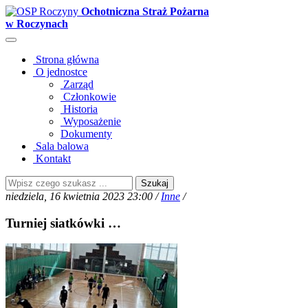
Ochotniczna Straż Pożarna
w Roczynach
Strona główna
O jednostce
Zarząd
Członkowie
Historia
Wyposażenie
Dokumenty
Sala balowa
Kontakt
Szukaj
niedziela, 16 kwietnia 2023 23:00 /
Inne
/
Turniej siatkówki …