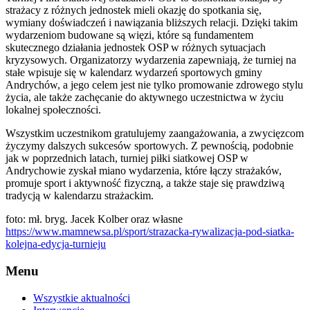
strażacy z różnych jednostek mieli okazję do spotkania się,
wymiany doświadczeń i nawiązania bliższych relacji. Dzięki takim
wydarzeniom budowane są więzi, które są fundamentem
skutecznego działania jednostek OSP w różnych sytuacjach
kryzysowych. Organizatorzy wydarzenia zapewniają, że turniej na
stałe wpisuje się w kalendarz wydarzeń sportowych gminy
Andrychów, a jego celem jest nie tylko promowanie zdrowego stylu
życia, ale także zachęcanie do aktywnego uczestnictwa w życiu
lokalnej społeczności.
Wszystkim uczestnikom gratulujemy zaangażowania, a zwycięzcom
życzymy dalszych sukcesów sportowych. Z pewnością, podobnie
jak w poprzednich latach, turniej piłki siatkowej OSP w
Andrychowie zyskał miano wydarzenia, które łączy strażaków,
promuje sport i aktywność fizyczną, a także staje się prawdziwą
tradycją w kalendarzu strażackim.
foto: mł. bryg. Jacek Kolber oraz własne
https://www.mamnewsa.pl/sport/strazacka-rywalizacja-pod-siatka-
kolejna-edycja-turnieju
Menu
Wszystkie aktualności