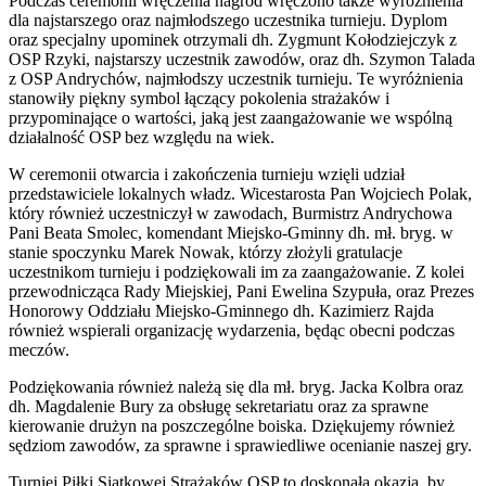
Podczas ceremonii wręczenia nagród wręczono także wyróżnienia
dla najstarszego oraz najmłodszego uczestnika turnieju. Dyplom
oraz specjalny upominek otrzymali dh. Zygmunt Kołodziejczyk z
OSP Rzyki, najstarszy uczestnik zawodów, oraz dh. Szymon Talada
z OSP Andrychów, najmłodszy uczestnik turnieju. Te wyróżnienia
stanowiły piękny symbol łączący pokolenia strażaków i
przypominające o wartości, jaką jest zaangażowanie we wspólną
działalność OSP bez względu na wiek.
W ceremonii otwarcia i zakończenia turnieju wzięli udział
przedstawiciele lokalnych władz. Wicestarosta Pan Wojciech Polak,
który również uczestniczył w zawodach, Burmistrz Andrychowa
Pani Beata Smolec, komendant Miejsko-Gminny dh. mł. bryg. w
stanie spoczynku Marek Nowak, którzy złożyli gratulacje
uczestnikom turnieju i podziękowali im za zaangażowanie. Z kolei
przewodnicząca Rady Miejskiej, Pani Ewelina Szypuła, oraz Prezes
Honorowy Oddziału Miejsko-Gminnego dh. Kazimierz Rajda
również wspierali organizację wydarzenia, będąc obecni podczas
meczów.
Podziękowania również należą się dla mł. bryg. Jacka Kolbra oraz
dh. Magdalenie Bury za obsługę sekretariatu oraz za sprawne
kierowanie drużyn na poszczególne boiska. Dziękujemy również
sędziom zawodów, za sprawne i sprawiedliwe ocenianie naszej gry.
Turniej Piłki Siatkowej Strażaków OSP to doskonała okazja, by