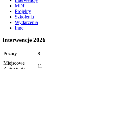
Interwencje
MDP
Projekty
Szkolenia
Wydarzenia
Inne
Interwencje 2026
Pożary
8
Miejscowe
11
Zagrożenia
Wypadki/Kolizje
1
Zabezpieczenia
1
w JRG
Poszukiwania
0
Alarmy
1
fałszywe
Ogółem: 22
Aktualizacja: 02.08.2026