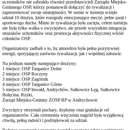
uczestników nie zabrakło również przedstawicieli Zarządu Miejsko-
Gminnego OSP, którzy postanowili dołączyć do rywalizacji i
zaprezentować swoje umiejętności. W sumie w turnieju wzięło
udział 10 drużyn, które rozegrały emocjonujące mecze, pełne pasji i
sportowego ducha. Mimo że rywalizacja była zacięta, celem turnieju
nie była tylko walka o zwycięstwo, ale przede wszystkim integracja
strażaków ochotników oraz promocja aktywności fizycznej wśród
członków OSP.
Organizatorzy zadbali o to, by atmosfera była pełna pozytywnej
energii, sprzyjającej zarówno rywalizacji, jak i wspólnej zabawie.
Na podium stanęły następujące drużyny:
1 miejsce: OSP Targanice Dolne
2 miejsce: OSP Roczyny
3 miejsce: OSP Zagórnik
4 miejsce: OSP Targanice Górne
5 miejsce: OSP Inwałd, Andrychów, Sułkowice Łęg, Sułkowice
Bolęcina, Rzyki,
Zarząd Miejsko-Gminny ZOSP RP w Andrychowie
Zwycięzcy otrzymali puchary, dyplomy oraz gratulacje od
organizatorów. Cała ceremonia wręczenia nagród była wyjątkową
chwilą, pełną radości i podziękowań za udział.