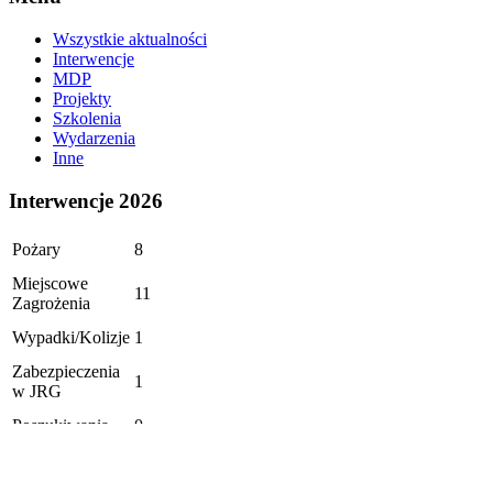
Wszystkie aktualności
Interwencje
MDP
Projekty
Szkolenia
Wydarzenia
Inne
Interwencje 2026
Pożary
8
Miejscowe
11
Zagrożenia
Wypadki/Kolizje
1
Zabezpieczenia
1
w JRG
Poszukiwania
0
Alarmy
1
fałszywe