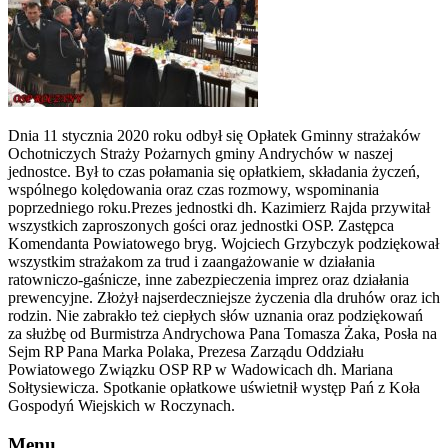
Dnia 11 stycznia 2020 roku odbył się Opłatek Gminny strażaków
Ochotniczych Straży Pożarnych gminy Andrychów w naszej
jednostce. Był to czas połamania się opłatkiem, składania życzeń,
wspólnego kolędowania oraz czas rozmowy, wspominania
poprzedniego roku.Prezes jednostki dh. Kazimierz Rajda przywitał
wszystkich zaproszonych gości oraz jednostki OSP. Zastępca
Komendanta Powiatowego bryg. Wojciech Grzybczyk podziękował
wszystkim strażakom za trud i zaangażowanie w działania
ratowniczo-gaśnicze, inne zabezpieczenia imprez oraz działania
prewencyjne. Złożył najserdeczniejsze życzenia dla druhów oraz ich
rodzin.
Nie zabrakło też ciepłych słów uznania oraz podziękowań
za służbę od Burmistrza Andrychowa Pana Tomasza Żaka, Posła na
Sejm RP Pana Marka Polaka, Prezesa Zarządu Oddziału
Powiatowego Związku OSP RP w Wadowicach dh. Mariana
Sołtysiewicza. Spotkanie opłatkowe uświetnił występ Pań z Koła
Gospodyń Wiejskich w Roczynach.
Menu