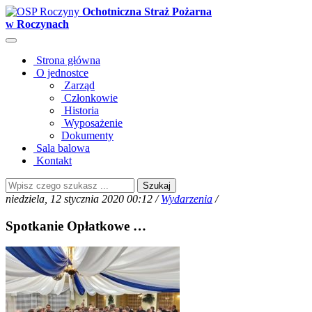
Ochotniczna Straż Pożarna
w Roczynach
Strona główna
O jednostce
Zarząd
Członkowie
Historia
Wyposażenie
Dokumenty
Sala balowa
Kontakt
Szukaj
niedziela, 12 stycznia 2020 00:12 /
Wydarzenia
/
Spotkanie Opłatkowe …